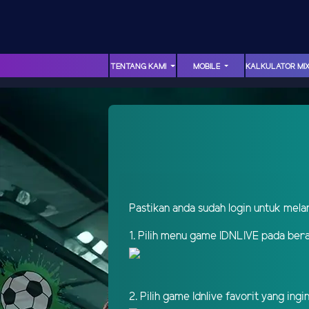
TENTANG KAMI
MOBILE
KALKULATOR MIX
Pastikan anda sudah login untuk mela
1. Pilih menu game IDNLIVE pada ber
2. Pilih game Idnlive favorit yang ingi