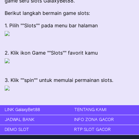
game seru slots GalaxyBet88.
Berikut langkah bermain game slots:
1. Pilih ""Slots"" pada menu bar halaman
2. Klik ikon Game ""Slots"" favorit kamu
3. Klik ""spin"" untuk memulai permainan slots.
LINK GalaxyBet88
TENTANG KAMI
JADWAL BANK
INFO ZONA GACOR
DEMO SLOT
RTP SLOT GACOR